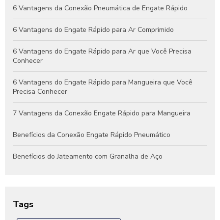
Guia Completo de Engates Pneumáticos: Benefícios, Usos e
6 Vantagens da Conexão Pneumática de Engate Rápido
Dicas de Manutenção
6 Vantagens do Engate Rápido para Ar Comprimido
6 Vantagens do Engate Rápido para Ar que Você Precisa
Conhecer
6 Vantagens do Engate Rápido para Mangueira que Você
Precisa Conhecer
7 Vantagens da Conexão Engate Rápido para Mangueira
Benefícios da Conexão Engate Rápido Pneumático
Benefícios do Jateamento com Granalha de Aço
Benefícios do Jateamento de Peças Industriais
Como Escolher a Conexão Hidráulica Niple Ideal para Seu
Tags
Projeto