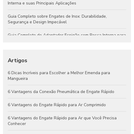
Interna e suas Principais Aplicações
Guia Completo sobre Engates de Inox: Durabilidade,
Segurança e Design Impecável
Guia Completo do Adaptador Espigão com Rosca Interna para
Aplicações Hidráulicas e Pneumáticas
Engates Rápidos Hidráulicos: Guia Completo para Sistemas
Eficientes e Confiáveis
Artigos
Engates Pneumáticos: Vantagens, Aplicações e Dicas para
6 Dicas Incríveis para Escolher a Melhor Emenda para
Escolher o Melhor Modelo
Mangueira
Guia Completo de Engates Pneumáticos: Benefícios, Usos e
6 Vantagens da Conexão Pneumática de Engate Rápido
Dicas de Manutenção
6 Vantagens do Engate Rápido para Ar Comprimido
6 Vantagens do Engate Rápido para Ar que Você Precisa
Conhecer