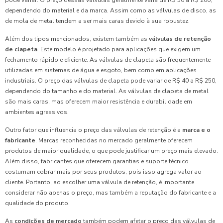
pode variar. O preço dessas válvulas geralmente varia de R$ 30 a R$ 200,
dependendo do material e da marca. Assim como as válvulas de disco, as
de mola de metal tendem a ser mais caras devido à sua robustez.
Além dos tipos mencionados, existem também as
válvulas de retenção
de clapeta
. Este modelo é projetado para aplicações que exigem um
fechamento rápido e eficiente. As válvulas de clapeta são frequentemente
utilizadas em sistemas de água e esgoto, bem como em aplicações
industriais. O preço das válvulas de clapeta pode variar de R$ 40 a R$ 250,
dependendo do tamanho e do material. As válvulas de clapeta de metal
são mais caras, mas oferecem maior resistência e durabilidade em
ambientes agressivos.
Outro fator que influencia o preço das válvulas de retenção é a
marca e o
fabricante
. Marcas reconhecidas no mercado geralmente oferecem
produtos de maior qualidade, o que pode justificar um preço mais elevado.
Além disso, fabricantes que oferecem garantias e suporte técnico
costumam cobrar mais por seus produtos, pois isso agrega valor ao
cliente. Portanto, ao escolher uma válvula de retenção, é importante
considerar não apenas o preço, mas também a reputação do fabricante e a
qualidade do produto.
As
condições de mercado
também podem afetar o preço das válvulas de