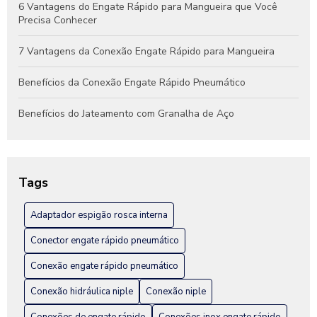
6 Vantagens do Engate Rápido para Mangueira que Você
Precisa Conhecer
7 Vantagens da Conexão Engate Rápido para Mangueira
Benefícios da Conexão Engate Rápido Pneumático
Benefícios do Jateamento com Granalha de Aço
Benefícios do Jateamento de Peças Industriais
Como Escolher a Conexão Hidráulica Niple Ideal para Seu
Tags
Projeto
Adaptador espigão rosca interna
Como Escolher a Melhor Conexão Engate Rápido em Inox
para Seu Projeto
Conector engate rápido pneumático
Como escolher a melhor fábrica de engate rápido hidráulico
Conexão engate rápido pneumático
Conexão hidráulica niple
Conexão niple
Como Escolher Conexão Engate Rápido em Inox para Sua
Instalação