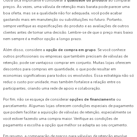
Outra dica importante é considerar a
qualidade do produto
ao comparar
preços. Às vezes, uma válvula de retenção mais barata pode parecer uma
boa oferta, mas se a qualidade não for adequada, você pode acabar
gastando mais em manutenção ou substituições no futuro. Portanto,
sempre verifique as especificações do produto e as avaliações de outros
clientes antes de tomar uma decisão. Lembre-se de que o preço mais baixo
nem sempre é a melhor opção a longo prazo.
Além disso, considere a
opção de compra em grupo
. Se você conhece
outros profissionais ou empresas que também precisam de válvulas de
retenção, pode ser vantajoso comprar em conjunto. Muitas lojas oferecem
descontos para compras em quantidade, o que pode resultar em
economias significativas para todos os envolvidos. Essa estratégia não só
reduz o custo por unidade, mas também fortalece a relação entre os
participantes, criando uma rede de apoio e colaboração.
Por fim, não se esqueça de considerar
opções de financiamento
ou
parcelamento. Algumas lojas oferecem condições especiais de pagamento
que podem facilitar a aquisição de válvulas de retenção, especialmente se
você estiver fazendo uma compra maior. Verifique as condições de
pagamento e escolha a opção que melhor se adapta ao seu orçamento.
Em resumo, a comparação de preços para válvulas de retenção envolve