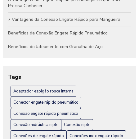
Precisa Conhecer
7 Vantagens da Conexão Engate Rápido para Mangueira
Benefícios da Conexão Engate Rápido Pneumático
Benefícios do Jateamento com Granalha de Aço
Benefícios do Jateamento de Peças Industriais
Como Escolher a Conexão Hidráulica Niple Ideal para Seu
Tags
Projeto
Adaptador espigão rosca interna
Como Escolher a Melhor Conexão Engate Rápido em Inox
para Seu Projeto
Conector engate rápido pneumático
Como escolher a melhor fábrica de engate rápido hidráulico
Conexão engate rápido pneumático
Conexão hidráulica niple
Conexão niple
Como Escolher Conexão Engate Rápido em Inox para Sua
Instalação
Conexões de engate rápido
Conexões inox engate rápido