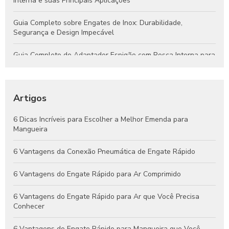
Interna e suas Principais Aplicações
Guia Completo sobre Engates de Inox: Durabilidade,
Segurança e Design Impecável
Guia Completo do Adaptador Espigão com Rosca Interna para
Aplicações Hidráulicas e Pneumáticas
Engates Rápidos Hidráulicos: Guia Completo para Sistemas
Eficientes e Confiáveis
Artigos
Engates Pneumáticos: Vantagens, Aplicações e Dicas para
6 Dicas Incríveis para Escolher a Melhor Emenda para
Escolher o Melhor Modelo
Mangueira
Guia Completo de Engates Pneumáticos: Benefícios, Usos e
6 Vantagens da Conexão Pneumática de Engate Rápido
Dicas de Manutenção
6 Vantagens do Engate Rápido para Ar Comprimido
6 Vantagens do Engate Rápido para Ar que Você Precisa
Conhecer
6 Vantagens do Engate Rápido para Mangueira que Você