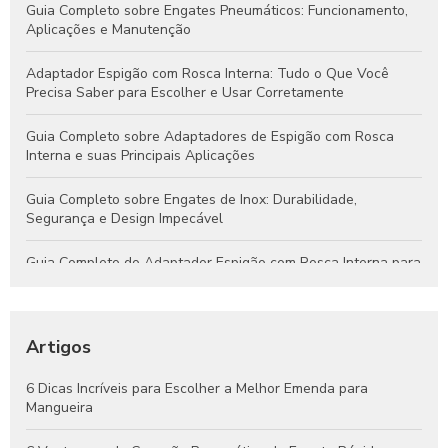
Guia Completo sobre Engates Pneumáticos: Funcionamento,
Aplicações e Manutenção
Adaptador Espigão com Rosca Interna: Tudo o Que Você
Precisa Saber para Escolher e Usar Corretamente
Guia Completo sobre Adaptadores de Espigão com Rosca
Interna e suas Principais Aplicações
Guia Completo sobre Engates de Inox: Durabilidade,
Segurança e Design Impecável
Guia Completo do Adaptador Espigão com Rosca Interna para
Aplicações Hidráulicas e Pneumáticas
Engates Rápidos Hidráulicos: Guia Completo para Sistemas
Eficientes e Confiáveis
Artigos
Engates Pneumáticos: Vantagens, Aplicações e Dicas para
6 Dicas Incríveis para Escolher a Melhor Emenda para
Escolher o Melhor Modelo
Mangueira