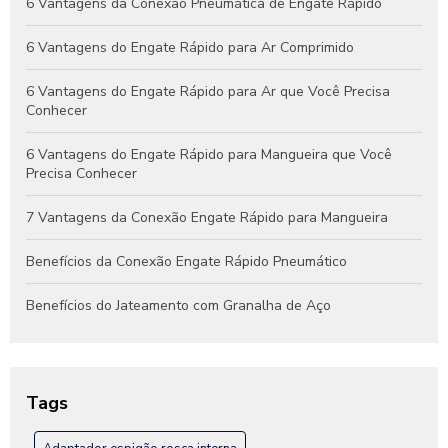
Guia Completo de Engates Pneumáticos: Benefícios, Usos e
6 Vantagens da Conexão Pneumática de Engate Rápido
Dicas de Manutenção
6 Vantagens do Engate Rápido para Ar Comprimido
6 Vantagens do Engate Rápido para Ar que Você Precisa
Conhecer
6 Vantagens do Engate Rápido para Mangueira que Você
Precisa Conhecer
7 Vantagens da Conexão Engate Rápido para Mangueira
Benefícios da Conexão Engate Rápido Pneumático
Benefícios do Jateamento com Granalha de Aço
Benefícios do Jateamento de Peças Industriais
Como Escolher a Conexão Hidráulica Niple Ideal para Seu
Tags
Projeto