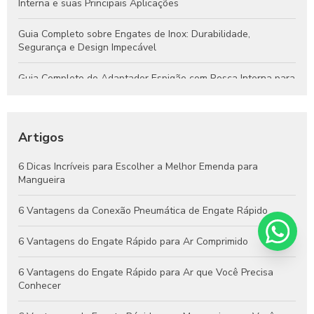
Interna e suas Principais Aplicações
Guia Completo sobre Engates de Inox: Durabilidade,
Segurança e Design Impecável
Guia Completo do Adaptador Espigão com Rosca Interna para
Aplicações Hidráulicas e Pneumáticas
Engates Rápidos Hidráulicos: Guia Completo para Sistemas
Eficientes e Confiáveis
Artigos
Engates Pneumáticos: Vantagens, Aplicações e Dicas para
6 Dicas Incríveis para Escolher a Melhor Emenda para
Escolher o Melhor Modelo
Mangueira
Guia Completo de Engates Pneumáticos: Benefícios, Usos e
6 Vantagens da Conexão Pneumática de Engate Rápido
Dicas de Manutenção
6 Vantagens do Engate Rápido para Ar Comprimido
6 Vantagens do Engate Rápido para Ar que Você Precisa
Conhecer