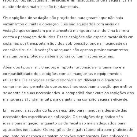
laboratórios, indústrias alimentícias e farmacêuticas, onde a segurança e a
qualidade dos materiais são fundamentais.
Os
espigões de vedação
são projetados para garantir que não haja
vazamentos durante a operação. Eles são equipados com anéis de
vedação que se ajustam perfeitamente à mangueira, criando uma barreira
contra a passagem de fluidos. Esses espigões são especialmente úteis em
sistemas que transportam líquidos sob pressão, onde a integridade da
conexão é crucial. A vedação adequada não apenas previne vazamentos,
mas também protege o sistema contra contaminações externas.
Além dos tipos mencionados, é importante considerar o
tamanho e a
compatibilidade
dos espigões com as mangueiras e equipamentos
utilizados. Os espigões estão disponíveis em diferentes diâmetros e
comprimentos, permitindo que os usuários escolham a opção que melhor
se adapta às suas necessidades. A compatibilidade entre os espigões e as
mangueiras é fundamental para garantir uma conexão segura e eficiente.
Em resumo, a escolha do tipo de espigão para mangueira depende das
necessidades específicas da aplicação. Os espigões de plástico são
ideais para irrigação, enquanto os de metal são mais adequados para
aplicações industriais. Os espigões de engate rápido oferecem praticidade,
enquanto os de rosca garantem conexões permanentes. Para aplicações