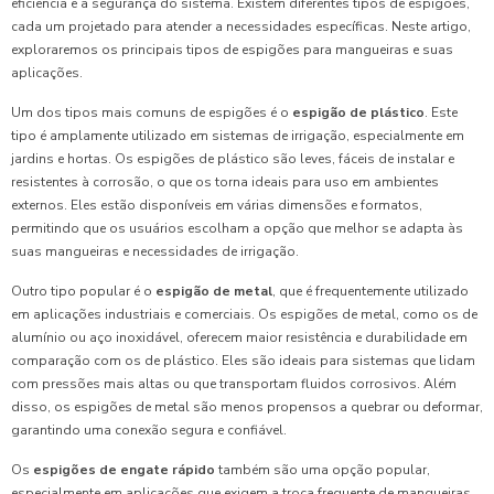
eficiência e a segurança do sistema. Existem diferentes tipos de espigões,
cada um projetado para atender a necessidades específicas. Neste artigo,
exploraremos os principais tipos de espigões para mangueiras e suas
aplicações.
Um dos tipos mais comuns de espigões é o
espigão de plástico
. Este
tipo é amplamente utilizado em sistemas de irrigação, especialmente em
jardins e hortas. Os espigões de plástico são leves, fáceis de instalar e
resistentes à corrosão, o que os torna ideais para uso em ambientes
externos. Eles estão disponíveis em várias dimensões e formatos,
permitindo que os usuários escolham a opção que melhor se adapta às
suas mangueiras e necessidades de irrigação.
Outro tipo popular é o
espigão de metal
, que é frequentemente utilizado
em aplicações industriais e comerciais. Os espigões de metal, como os de
alumínio ou aço inoxidável, oferecem maior resistência e durabilidade em
comparação com os de plástico. Eles são ideais para sistemas que lidam
com pressões mais altas ou que transportam fluidos corrosivos. Além
disso, os espigões de metal são menos propensos a quebrar ou deformar,
garantindo uma conexão segura e confiável.
Os
espigões de engate rápido
também são uma opção popular,
especialmente em aplicações que exigem a troca frequente de mangueiras.