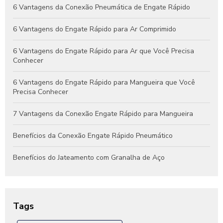
Guia Completo de Engates Pneumáticos: Benefícios, Usos e
6 Vantagens da Conexão Pneumática de Engate Rápido
Dicas de Manutenção
6 Vantagens do Engate Rápido para Ar Comprimido
6 Vantagens do Engate Rápido para Ar que Você Precisa
Conhecer
6 Vantagens do Engate Rápido para Mangueira que Você
Precisa Conhecer
7 Vantagens da Conexão Engate Rápido para Mangueira
Benefícios da Conexão Engate Rápido Pneumático
Benefícios do Jateamento com Granalha de Aço
Benefícios do Jateamento de Peças Industriais
Como Escolher a Conexão Hidráulica Niple Ideal para Seu
Tags
Projeto