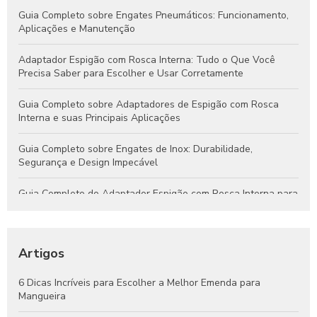
Guia Completo sobre Engates Pneumáticos: Funcionamento,
Aplicações e Manutenção
Adaptador Espigão com Rosca Interna: Tudo o Que Você
Precisa Saber para Escolher e Usar Corretamente
Guia Completo sobre Adaptadores de Espigão com Rosca
Interna e suas Principais Aplicações
Guia Completo sobre Engates de Inox: Durabilidade,
Segurança e Design Impecável
Guia Completo do Adaptador Espigão com Rosca Interna para
Aplicações Hidráulicas e Pneumáticas
Engates Rápidos Hidráulicos: Guia Completo para Sistemas
Eficientes e Confiáveis
Artigos
Engates Pneumáticos: Vantagens, Aplicações e Dicas para
6 Dicas Incríveis para Escolher a Melhor Emenda para
Escolher o Melhor Modelo
Mangueira