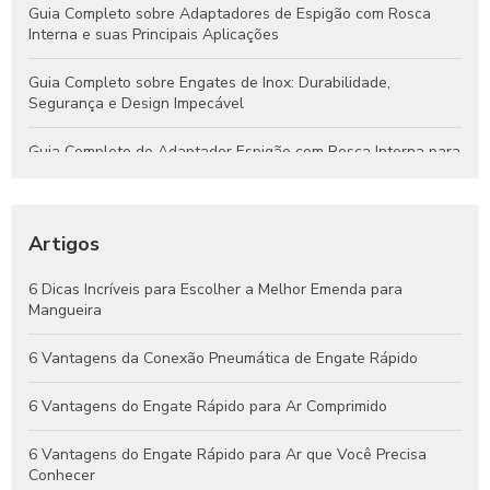
Guia Completo sobre Adaptadores de Espigão com Rosca
Interna e suas Principais Aplicações
Guia Completo sobre Engates de Inox: Durabilidade,
Segurança e Design Impecável
Guia Completo do Adaptador Espigão com Rosca Interna para
Aplicações Hidráulicas e Pneumáticas
Engates Rápidos Hidráulicos: Guia Completo para Sistemas
Eficientes e Confiáveis
Artigos
Engates Pneumáticos: Vantagens, Aplicações e Dicas para
6 Dicas Incríveis para Escolher a Melhor Emenda para
Escolher o Melhor Modelo
Mangueira
Guia Completo de Engates Pneumáticos: Benefícios, Usos e
6 Vantagens da Conexão Pneumática de Engate Rápido
Dicas de Manutenção
6 Vantagens do Engate Rápido para Ar Comprimido
6 Vantagens do Engate Rápido para Ar que Você Precisa
Conhecer