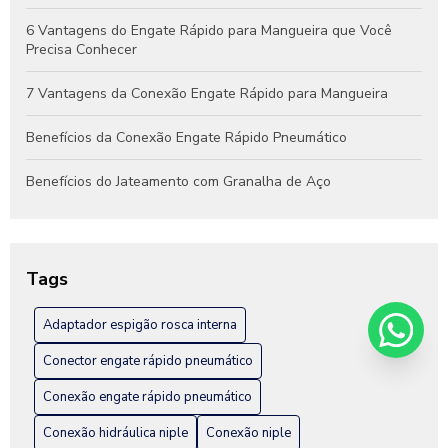
6 Vantagens do Engate Rápido para Mangueira que Você
Precisa Conhecer
7 Vantagens da Conexão Engate Rápido para Mangueira
Benefícios da Conexão Engate Rápido Pneumático
Benefícios do Jateamento com Granalha de Aço
Benefícios do Jateamento de Peças Industriais
Como Escolher a Conexão Hidráulica Niple Ideal para Seu
Tags
Projeto
Adaptador espigão rosca interna
Como Escolher a Melhor Conexão Engate Rápido em Inox
para Seu Projeto
Conector engate rápido pneumático
Como escolher a melhor fábrica de engate rápido hidráulico
Conexão engate rápido pneumático
Conexão hidráulica niple
Conexão niple
Como Escolher Conexão Engate Rápido em Inox para Sua