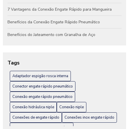
7 Vantagens da Conexão Engate Rápido para Mangueira
Benefícios da Conexão Engate Rápido Pneumático
Benefícios do Jateamento com Granalha de Aço
Benefícios do Jateamento de Peças Industriais
Como Escolher a Conexão Hidráulica Niple Ideal para Seu
Tags
Projeto
Adaptador espigão rosca interna
Como Escolher a Melhor Conexão Engate Rápido em Inox
para Seu Projeto
Conector engate rápido pneumático
Como escolher a melhor fábrica de engate rápido hidráulico
Conexão engate rápido pneumático
Conexão hidráulica niple
Conexão niple
Como Escolher Conexão Engate Rápido em Inox para Sua
Instalação
Conexões de engate rápido
Conexões inox engate rápido
Como Escolher Conexões Inox Engate Rápido para sua
Distribuidor de engate pneumático