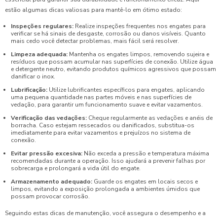
estão algumas dicas valiosas para mantê-lo em ótimo estado:
Inspeções regulares:
Realize inspeções frequentes nos engates para
verificar se há sinais de desgaste, corrosão ou danos visíveis. Quanto
mais cedo você detectar problemas, mais fácil será resolver.
Limpeza adequada:
Mantenha os engates limpos, removendo sujeira e
resíduos que possam acumular nas superfícies de conexão. Utilize água
e detergente neutro, evitando produtos químicos agressivos que possam
danificar o inox.
Lubrificação:
Utilize lubrificantes específicos para engates, aplicando
uma pequena quantidade nas partes móveis e nas superfícies de
vedação, para garantir um funcionamento suave e evitar vazamentos.
Verificação das vedações:
Cheque regularmente as vedações e anéis de
borracha. Caso estejam ressecados ou danificados, substitua-os
imediatamente para evitar vazamentos e prejuízos no sistema de
conexão.
Evitar pressão excesiva:
Não exceda a pressão e temperatura máxima
recomendadas durante a operação. Isso ajudará a prevenir falhas por
sobrecarga e prolongará a vida útil do engate.
Armazenamento adequado:
Guarde os engates em locais secos e
limpos, evitando a exposição prolongada a ambientes úmidos que
possam provocar corrosão.
Seguindo estas dicas de manutenção, você assegura o desempenho e a