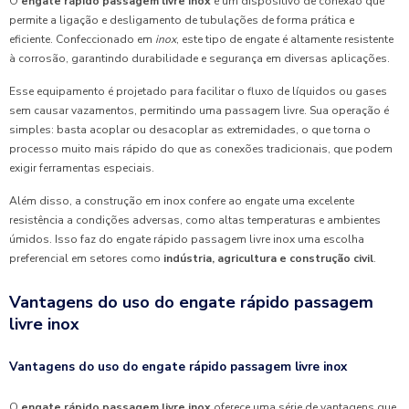
O
engate rápido passagem livre inox
é um dispositivo de conexão que
permite a ligação e desligamento de tubulações de forma prática e
eficiente. Confeccionado em
inox
, este tipo de engate é altamente resistente
à corrosão, garantindo durabilidade e segurança em diversas aplicações.
Esse equipamento é projetado para facilitar o fluxo de líquidos ou gases
sem causar vazamentos, permitindo uma passagem livre. Sua operação é
simples: basta acoplar ou desacoplar as extremidades, o que torna o
processo muito mais rápido do que as conexões tradicionais, que podem
exigir ferramentas especiais.
Além disso, a construção em inox confere ao engate uma excelente
resistência a condições adversas, como altas temperaturas e ambientes
úmidos. Isso faz do engate rápido passagem livre inox uma escolha
preferencial em setores como
indústria, agricultura e construção civil
.
Vantagens do uso do engate rápido passagem
livre inox
Vantagens do uso do engate rápido passagem livre inox
O
engate rápido passagem livre inox
oferece uma série de vantagens que