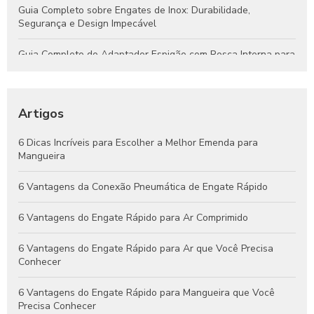
Guia Completo sobre Engates de Inox: Durabilidade,
Segurança e Design Impecável
Guia Completo do Adaptador Espigão com Rosca Interna para
Aplicações Hidráulicas e Pneumáticas
Engates Rápidos Hidráulicos: Guia Completo para Sistemas
Eficientes e Confiáveis
Artigos
Engates Pneumáticos: Vantagens, Aplicações e Dicas para
6 Dicas Incríveis para Escolher a Melhor Emenda para
Escolher o Melhor Modelo
Mangueira
Guia Completo de Engates Pneumáticos: Benefícios, Usos e
6 Vantagens da Conexão Pneumática de Engate Rápido
Dicas de Manutenção
6 Vantagens do Engate Rápido para Ar Comprimido
6 Vantagens do Engate Rápido para Ar que Você Precisa
Conhecer
6 Vantagens do Engate Rápido para Mangueira que Você
Precisa Conhecer