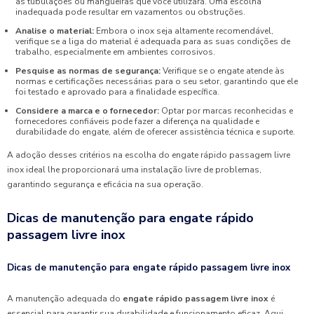
as tubulações ou mangueiras que você utilizará. Uma escolha
inadequada pode resultar em vazamentos ou obstruções.
Analise o material:
Embora o inox seja altamente recomendável,
verifique se a liga do material é adequada para as suas condições de
trabalho, especialmente em ambientes corrosivos.
Pesquise as normas de segurança:
Verifique se o engate atende às
normas e certificações necessárias para o seu setor, garantindo que ele
foi testado e aprovado para a finalidade específica.
Considere a marca e o fornecedor:
Optar por marcas reconhecidas e
fornecedores confiáveis pode fazer a diferença na qualidade e
durabilidade do engate, além de oferecer assistência técnica e suporte.
A adoção desses critérios na escolha do engate rápido passagem livre
inox ideal lhe proporcionará uma instalação livre de problemas,
garantindo segurança e eficácia na sua operação.
Dicas de manutenção para engate rápido
passagem livre inox
Dicas de manutenção para engate rápido passagem livre inox
A manutenção adequada do
engate rápido passagem livre inox
é
essencial para garantir sua durabilidade e funcionamento eficaz. Aqui