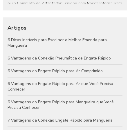
Guia Completo do Adaptador Espigão com Rosca Interna para
Aplicações Hidráulicas e Pneumáticas
Engates Rápidos Hidráulicos: Guia Completo para Sistemas
Eficientes e Confiáveis
Artigos
Engates Pneumáticos: Vantagens, Aplicações e Dicas para
6 Dicas Incríveis para Escolher a Melhor Emenda para
Escolher o Melhor Modelo
Mangueira
Guia Completo de Engates Pneumáticos: Benefícios, Usos e
6 Vantagens da Conexão Pneumática de Engate Rápido
Dicas de Manutenção
6 Vantagens do Engate Rápido para Ar Comprimido
6 Vantagens do Engate Rápido para Ar que Você Precisa
Conhecer
6 Vantagens do Engate Rápido para Mangueira que Você
Precisa Conhecer
7 Vantagens da Conexão Engate Rápido para Mangueira