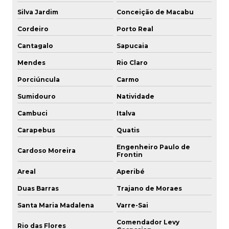
Silva Jardim
Conceição de Macabu
Engate rápido mangueira inox
Cordeiro
Porto Real
Engate rápido passagem livre
Cantagalo
Sapucaia
Engate rápido passagem livre inox
Mendes
Rio Claro
Porciúncula
Carmo
Engate rápido pneumático
Sumidouro
Natividade
Engate rápido pneumático preço
Cambuci
Italva
Engate rápido pneumático sp
Carapebus
Quatis
Engate rápido rosca externa
Engenheiro Paulo de
Cardoso Moreira
Frontin
Engate rápido rosca interna
Areal
Aperibé
Engate rápido para sistema hidráulico
Duas Barras
Trajano de Moraes
Santa Maria Madalena
Varre-Sai
Engate rápido valor
Comendador Levy
Rio das Flores