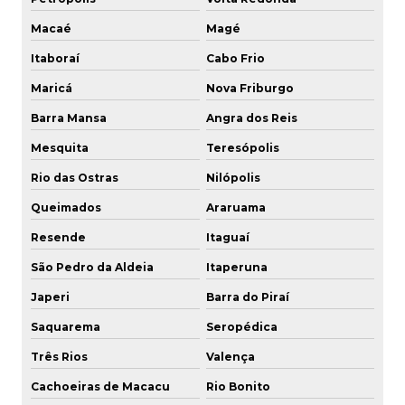
Engate rápido comando hidráulico
Macaé
Magé
Engate rápido fluxo livre
Itaboraí
Cabo Frio
Engate rápido hidráulico
Maricá
Nova Friburgo
Engate rápido hidráulico 1 2
Barra Mansa
Angra dos Reis
Mesquita
Teresópolis
Engate rápido hidráulico 1 4
Rio das Ostras
Nilópolis
Engate rápido hidráulico 3 4
Queimados
Araruama
Engate rápido hidráulico 3 8
Resende
Itaguaí
São Pedro da Aldeia
Itaperuna
Engate rápido hidráulico agrícola
Japeri
Barra do Piraí
Engate rápido hidráulico alta pressão
Saquarema
Seropédica
Engate rápido hidráulico em inox
Três Rios
Valença
Engate rápido hidráulico preço
Cachoeiras de Macacu
Rio Bonito