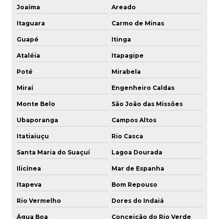
Joaíma
Areado
Itaguara
Carmo de Minas
Guapé
Itinga
Ataléia
Itapagipe
Poté
Mirabela
Miraí
Engenheiro Caldas
Monte Belo
São João das Missões
Ubaporanga
Campos Altos
Itatiaiuçu
Rio Casca
Santa Maria do Suaçuí
Lagoa Dourada
Ilicínea
Mar de Espanha
Itapeva
Bom Repouso
Rio Vermelho
Dores do Indaiá
Água Boa
Conceição do Rio Verde