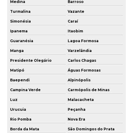
Medina
Barroso
Turmalina
Vazante
Simonésia
Caraí
Ipanema
Itaobim
Guaranésia
Lagoa Formosa
Manga
Varzelândia
Presidente Olegário
Carlos Chagas
Matipó
Águas Formosas
Baependi
Alpinópolis
Campina Verde
Carmópolis de Minas
Luz
Malacacheta
Urucuia
Peçanha
Rio Pomba
Nova Era
Borda da Mata
São Domingos do Prata