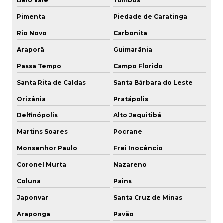
Belo Vale
Tombos
Pimenta
Piedade de Caratinga
Rio Novo
Carbonita
Araporã
Guimarânia
Passa Tempo
Campo Florido
Santa Rita de Caldas
Santa Bárbara do Leste
Orizânia
Pratápolis
Delfinópolis
Alto Jequitibá
Martins Soares
Pocrane
Monsenhor Paulo
Frei Inocêncio
Coronel Murta
Nazareno
Coluna
Pains
Japonvar
Santa Cruz de Minas
Araponga
Pavão