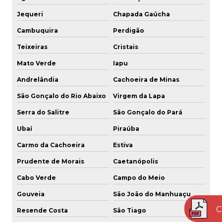
Jequeri
Chapada Gaúcha
Cambuquira
Perdigão
Teixeiras
Cristais
Mato Verde
Iapu
Andrelândia
Cachoeira de Minas
São Gonçalo do Rio Abaixo
Virgem da Lapa
Serra do Salitre
São Gonçalo do Pará
Ubaí
Piraúba
Carmo da Cachoeira
Estiva
Prudente de Morais
Caetanópolis
Cabo Verde
Campo do Meio
Gouveia
São João do Manhuaçu
C
Resende Costa
São Tiago