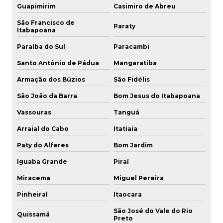
Guapimirim
Casimiro de Abreu
Engate rápido hidráulico valvulado
São Francisco de
Paraty
Engate rápido inox
Itabapoana
Paraíba do Sul
Paracambi
Engate rápido inox 316
Santo Antônio de Pádua
Mangaratiba
Engate rápido inox para mangueira
Armação dos Búzios
São Fidélis
Engate rápido inox para mangueira preço
São João da Barra
Bom Jesus do Itabapoana
Vassouras
Tanguá
Engate rápido em inox preço
Arraial do Cabo
Itatiaia
Engate rápido latão
Paty do Alferes
Bom Jardim
Engate rápido latão mangueira
Iguaba Grande
Piraí
Engate rápido mangueira ar comprimido
Miracema
Miguel Pereira
Pinheiral
Itaocara
Engate rápido mangueira hidráulica inox
São José do Vale do Rio
Quissamã
Engate rápido para mangueira industrial
Preto