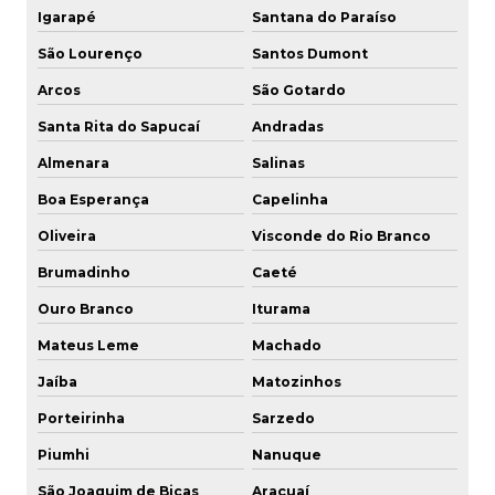
Fornecedor engate rápido pneumático
Igarapé
Santana do Paraíso
Venda engate rápido inox
São Lourenço
Santos Dumont
Arcos
São Gotardo
Santa Rita do Sapucaí
Andradas
Almenara
Salinas
Boa Esperança
Capelinha
Oliveira
Visconde do Rio Branco
Brumadinho
Caeté
Ouro Branco
Iturama
Mateus Leme
Machado
Jaíba
Matozinhos
Porteirinha
Sarzedo
Piumhi
Nanuque
São Joaquim de Bicas
Araçuaí