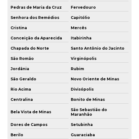
Pedras de Maria da Cruz
Fervedouro
Senhora dos Remédios
Capitólio
Cristina
Mercês
Conceição da Aparecida
Itabirinha
Chapada do Norte
Santo Antônio do Jacinto
São Romão
Virginópolis
Jordânia
Rubim
São Geraldo
Novo Oriente de Minas
Rio Acima
Divisópolis
Centralina
Bonito de Minas
São Sebastião do
Bela Vista de Minas
Maranhão
Dores de Campos
Setubinha
Berilo
Guaraciaba