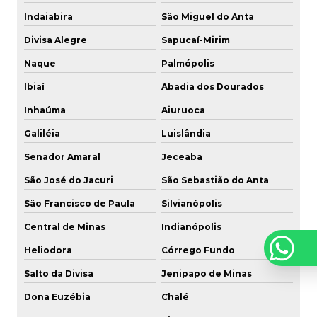
Indaiabira
São Miguel do Anta
Divisa Alegre
Sapucaí-Mirim
Naque
Palmópolis
Ibiaí
Abadia dos Dourados
Inhaúma
Aiuruoca
Galiléia
Luislândia
Senador Amaral
Jeceaba
São José do Jacuri
São Sebastião do Anta
São Francisco de Paula
Silvianópolis
Central de Minas
Indianópolis
Heliodora
Córrego Fundo
Salto da Divisa
Jenipapo de Minas
Dona Euzébia
Chalé