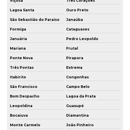
Viçosa
Três Corações
Fabricante de engates inox
Lagoa Santa
Ouro Preto
São Sebastião do Paraíso
Janaúba
Fabricante de engates pneumáticos
Formiga
Cataguases
Fabricante de engates rápidos de aço
Januária
Pedro Leopoldo
Fabricante de engates rápidos agrícolas
Mariana
Frutal
Fabricante de engates rápidos para mangueira
Ponte Nova
Pirapora
Três Pontas
Extrema
Fabricante de engates para sistemas hidráulicos
Itabirito
Congonhas
Fabricante de espigão
São Francisco
Campo Belo
Fabricante de espigão para mangueira
Bom Despacho
Lagoa da Prata
Leopoldina
Guaxupé
Fornecedor de engate pneumático
Bocaiuva
Diamantina
Fornecedor de engate rápido
Monte Carmelo
João Pinheiro