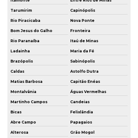
Itamonte
Entre Rios de Minas
Tarumirim
Capinópolis
Rio Piracicaba
Nova Ponte
Bom Jesus do Galho
Fronteira
Rio Paranaíba
Itaú de Minas
Ladainha
Maria da Fé
Brazópolis
Sabinópolis
Caldas
Astolfo Dutra
Matias Barbosa
Capitão Enéas
Montalvânia
Águas Vermelhas
Martinho Campos
Candeias
Bicas
Felixlândia
Abre Campo
Papagaios
Alterosa
Grão Mogol