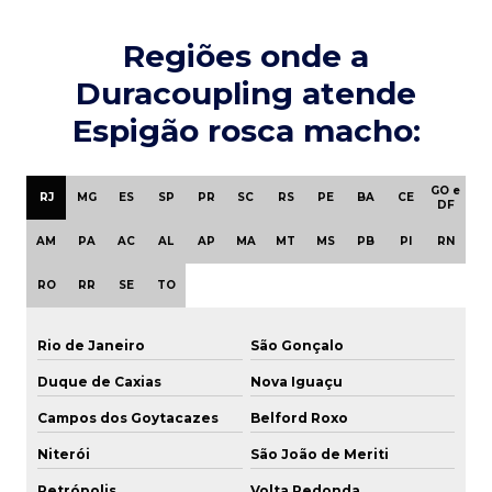
Engate pneumático 1 4
Regiões onde a
Engate rápido 1
Duracoupling atende
Espigão rosca macho:
Engate rápido 1 1 2
Engate rápido 2
GO e
RJ
MG
ES
SP
PR
SC
RS
PE
BA
CE
DF
Engate rápido 2 polegadas
AM
PA
AC
AL
AP
MA
MT
MS
PB
PI
RN
Engate rápido 3
RO
RR
SE
TO
Engate rápido 3 polegadas
Rio de Janeiro
São Gonçalo
Engate rápido aço carbono
Duque de Caxias
Nova Iguaçu
Engate rápido em aço inox
Campos dos Goytacazes
Belford Roxo
Engate rápido para ar comprimido
Niterói
São João de Meriti
Petrópolis
Volta Redonda