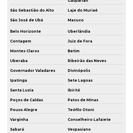
Gasparian
Engate rápido valvulado
São Sebastião do Alto
Laje do Muriaé
Engates rápidos para trator
São José de Ubá
Macuco
Engates rápidos com válvula
Belo Horizonte
Uberlândia
Espigão para mangueira em aço inox
Contagem
Juiz de Fora
Espigão para mangueira de ar comprimido
Montes Claros
Betim
Uberaba
Ribeirão das Neves
Espigão para mangueira inox
Governador Valadares
Divinópolis
Espigão com rosca 1 2
Ipatinga
Sete Lagoas
Espigão com rosca 1 4
Santa Luzia
Ibirité
Poços de Caldas
Patos de Minas
Espigão rosca 3 4
Pouso Alegre
Teófilo Otoni
Espigão rosca externa
Varginha
Conselheiro Lafaiete
Espigão rosca fêmea
Sabará
Vespasiano