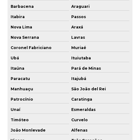
Espigão rosca interna
Barbacena
Araguari
Itabira
Passos
Espigão rosca macho
Nova Lima
Araxá
Fabrica engate rápido hidráulico
Nova Serrana
Lavras
Fábrica de válvulas
Coronel Fabriciano
Muriaé
Fabricante de conexões para ar
Ubá
Ituiutaba
Itaúna
Pará de Minas
Fabricante de conexões hidráulicas
Paracatu
Itajubá
Fabricante de conexões industriais
Manhuaçu
São João del Rei
Fabricante de engate rápido
Patrocínio
Caratinga
Unaí
Esmeraldas
Fabricante engate rápido especial
Timóteo
Curvelo
Fabricante de engate rápido pneumático
João Monlevade
Alfenas
Fabricante de engates de alta pressão