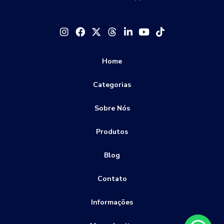
Fabricante de engate rápido
Como Escolher o Espigão para Mangueira Inox Ideal para Seu
Projeto
Fabricante de engate rápido pneumático
Como escolher o fabricante de engate rápido ideal para suas
Fabricante de engates inox
Fabricante de espigão
necessidades
Home
Fabricante de espigão para mangueira
Como Escolher o Melhor Distribuidor de Engate Rápido para
Fornecedor de engate rápido
Categorias
Venda engate rápido inox
Sua Necessidade
Válvula de retenção preço
conexão engate rápido em inox
Sobre Nós
Como Escolher o Melhor Fabricante de Engate Rápido
Especial
conexão engate rápido hidráulico
Produtos
conexão engate rápido mangueira
Como Escolher o Melhor Fabricante de Engate Rápido para
Seu Veículo
Blog
conexão pneumática de engate rápido
Como Escolher o Melhor Fabricante de Engate Rápido
engate rápido comando hidráulico
Contato
Pneumático
engate rápido em inox preço
engate rápido fluxo livre
Informações
Como Escolher o Melhor Fabricante de Espigão para Sua
engate rápido inox 316
Necessidade