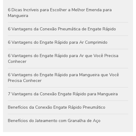
Engates Pneumáticos: Vantagens, Aplicações e Dicas para
6 Dicas Incríveis para Escolher a Melhor Emenda para
Escolher o Melhor Modelo
Mangueira
Guia Completo de Engates Pneumáticos: Benefícios, Usos e
6 Vantagens da Conexão Pneumática de Engate Rápido
Dicas de Manutenção
6 Vantagens do Engate Rápido para Ar Comprimido
6 Vantagens do Engate Rápido para Ar que Você Precisa
Conhecer
6 Vantagens do Engate Rápido para Mangueira que Você
Precisa Conhecer
7 Vantagens da Conexão Engate Rápido para Mangueira
Benefícios da Conexão Engate Rápido Pneumático
Benefícios do Jateamento com Granalha de Aço
Benefícios do Jateamento de Peças Industriais