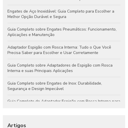
Engates de Aço Inoxidável: Guia Completo para Escolher a
Melhor Opção Durável e Segura
Guia Completo sobre Engates Pneumáticos: Funcionamento,
Aplicações e Manutenção
Adaptador Espigão com Rosca Interna: Tudo o Que Você
Precisa Saber para Escolher e Usar Corretamente
Guia Completo sobre Adaptadores de Espigão com Rosca
Interna e suas Principais Aplicações
Guia Completo sobre Engates de Inox: Durabilidade,
Segurança e Design Impecável
Guia Completo do Adaptador Espigão com Rosca Interna para
Aplicações Hidráulicas e Pneumáticas
Engates Rápidos Hidráulicos: Guia Completo para Sistemas
Eficientes e Confiáveis
Artigos