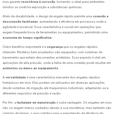
inox garante
resistência à corrosão
, tornando-o ideal para ambientes
úmidos ou onde há exposição a substâncias químicas.
Além da durabilidade, o design de engate rápido permite uma
conexão e
desconexão facilitadas
, aumentando a eficiência em processos onde a
agilidade é essencial. Essa característica é crucial em operações que
exigem frequente troca de ferramentas ou equipamentos, permitindo uma
economia de tempo significativa
.
Outro benefício importante é a
segurança
que os engates rápidos
oferecem. Modelos bem projetados são equipados com sistemas de
travamento que evitam desconexões acidentais. Esse aspecto é vital em
aplicações de alta pressão, onde a falha de uma conexão pode resultar em
acidentes ou danos ao equipamento
.
A
versatilidade
é uma característica marcante dos engates rápidos
hidráulicos em inox. Eles podem ser utilizados em diversas aplicações,
desde sistemas de irrigação até maquinários industriais, adaptando-se a
diferentes requisitos de pressão e vazão.
Por fim, a
facilidade de manutenção
é outra vantagem. Os engates em inox
não só exigem menos cuidados devido à sua resistência, mas também são
simples de limpar, o que contribui para a manutenção da eficiência do