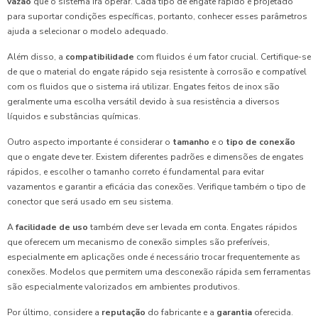
vazão
que o sistema irá operar. Cada tipo de engate rápido é projetado
para suportar condições específicas, portanto, conhecer esses parâmetros
ajuda a selecionar o modelo adequado.
Além disso, a
compatibilidade
com fluidos é um fator crucial. Certifique-se
de que o material do engate rápido seja resistente à corrosão e compatível
com os fluidos que o sistema irá utilizar. Engates feitos de inox são
geralmente uma escolha versátil devido à sua resistência a diversos
líquidos e substâncias químicas.
Outro aspecto importante é considerar o
tamanho
e o
tipo de conexão
que o engate deve ter. Existem diferentes padrões e dimensões de engates
rápidos, e escolher o tamanho correto é fundamental para evitar
vazamentos e garantir a eficácia das conexões. Verifique também o tipo de
conector que será usado em seu sistema.
A
facilidade de uso
também deve ser levada em conta. Engates rápidos
que oferecem um mecanismo de conexão simples são preferíveis,
especialmente em aplicações onde é necessário trocar frequentemente as
conexões. Modelos que permitem uma desconexão rápida sem ferramentas
são especialmente valorizados em ambientes produtivos.
Por último, considere a
reputação
do fabricante e a
garantia
oferecida.