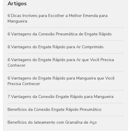
Eficientes e Confiáveis
Artigos
Engates Pneumáticos: Vantagens, Aplicações e Dicas para
6 Dicas Incríveis para Escolher a Melhor Emenda para
Escolher o Melhor Modelo
Mangueira
Guia Completo de Engates Pneumáticos: Benefícios, Usos e
6 Vantagens da Conexão Pneumática de Engate Rápido
Dicas de Manutenção
6 Vantagens do Engate Rápido para Ar Comprimido
6 Vantagens do Engate Rápido para Ar que Você Precisa
Conhecer
6 Vantagens do Engate Rápido para Mangueira que Você
Precisa Conhecer
7 Vantagens da Conexão Engate Rápido para Mangueira
Benefícios da Conexão Engate Rápido Pneumático
Benefícios do Jateamento com Granalha de Aço