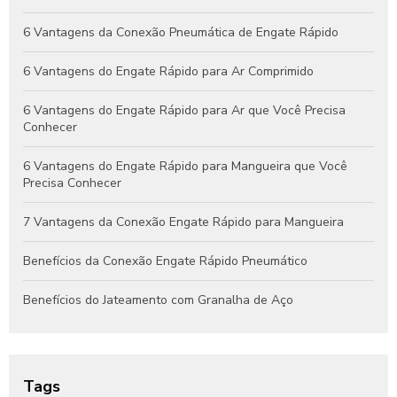
Guia Completo de Engates Pneumáticos: Benefícios, Usos e
6 Vantagens da Conexão Pneumática de Engate Rápido
Dicas de Manutenção
6 Vantagens do Engate Rápido para Ar Comprimido
6 Vantagens do Engate Rápido para Ar que Você Precisa
Conhecer
6 Vantagens do Engate Rápido para Mangueira que Você
Precisa Conhecer
7 Vantagens da Conexão Engate Rápido para Mangueira
Benefícios da Conexão Engate Rápido Pneumático
Benefícios do Jateamento com Granalha de Aço
Benefícios do Jateamento de Peças Industriais
Como Escolher a Conexão Hidráulica Niple Ideal para Seu
Tags
Projeto