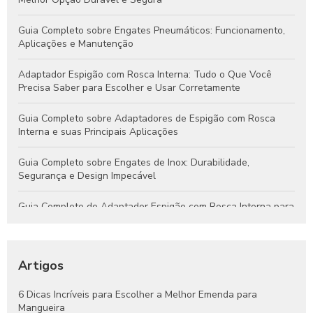
Guia Completo sobre Engates Pneumáticos: Funcionamento,
Aplicações e Manutenção
Adaptador Espigão com Rosca Interna: Tudo o Que Você
Precisa Saber para Escolher e Usar Corretamente
Guia Completo sobre Adaptadores de Espigão com Rosca
Interna e suas Principais Aplicações
Guia Completo sobre Engates de Inox: Durabilidade,
Segurança e Design Impecável
Guia Completo do Adaptador Espigão com Rosca Interna para
Aplicações Hidráulicas e Pneumáticas
Engates Rápidos Hidráulicos: Guia Completo para Sistemas
Eficientes e Confiáveis
Artigos
Engates Pneumáticos: Vantagens, Aplicações e Dicas para
6 Dicas Incríveis para Escolher a Melhor Emenda para
Escolher o Melhor Modelo
Mangueira