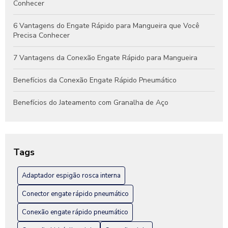
Conhecer
6 Vantagens do Engate Rápido para Mangueira que Você
Precisa Conhecer
7 Vantagens da Conexão Engate Rápido para Mangueira
Benefícios da Conexão Engate Rápido Pneumático
Benefícios do Jateamento com Granalha de Aço
Benefícios do Jateamento de Peças Industriais
Como Escolher a Conexão Hidráulica Niple Ideal para Seu
Tags
Projeto
Adaptador espigão rosca interna
Como Escolher a Melhor Conexão Engate Rápido em Inox
para Seu Projeto
Conector engate rápido pneumático
Como escolher a melhor fábrica de engate rápido hidráulico
Conexão engate rápido pneumático