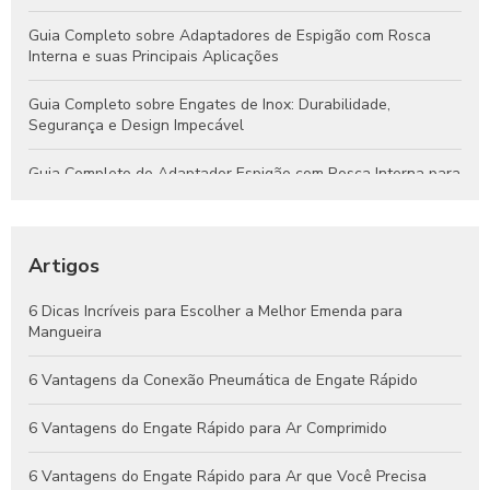
Guia Completo sobre Adaptadores de Espigão com Rosca
Interna e suas Principais Aplicações
Guia Completo sobre Engates de Inox: Durabilidade,
Segurança e Design Impecável
Guia Completo do Adaptador Espigão com Rosca Interna para
Aplicações Hidráulicas e Pneumáticas
Engates Rápidos Hidráulicos: Guia Completo para Sistemas
Eficientes e Confiáveis
Artigos
Engates Pneumáticos: Vantagens, Aplicações e Dicas para
6 Dicas Incríveis para Escolher a Melhor Emenda para
Escolher o Melhor Modelo
Mangueira
Guia Completo de Engates Pneumáticos: Benefícios, Usos e
6 Vantagens da Conexão Pneumática de Engate Rápido
Dicas de Manutenção
6 Vantagens do Engate Rápido para Ar Comprimido
6 Vantagens do Engate Rápido para Ar que Você Precisa