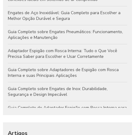
Engates de Aço Inoxidável: Guia Completo para Escolher a
Melhor Opção Durável e Segura
Guia Completo sobre Engates Pneumáticos: Funcionamento,
Aplicações e Manutenção
Adaptador Espigão com Rosca Interna: Tudo o Que Você
Precisa Saber para Escolher e Usar Corretamente
Guia Completo sobre Adaptadores de Espigão com Rosca
Interna e suas Principais Aplicações
Guia Completo sobre Engates de Inox: Durabilidade,
Segurança e Design Impecável
Guia Completo do Adaptador Espigão com Rosca Interna para
Aplicações Hidráulicas e Pneumáticas
Engates Rápidos Hidráulicos: Guia Completo para Sistemas
Eficientes e Confiáveis
Artigos