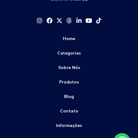
Fabricante de engate rápido
Como Escolher o Espigão para Mangueira Inox Ideal para Seu
Projeto
Fabricante de engate rápido pneumático
Como escolher o fabricante de engate rápido ideal para suas
Fabricante de engates inox
Fabricante de espigão
necessidades
Home
Fabricante de espigão para mangueira
Como Escolher o Melhor Distribuidor de Engate Rápido para
Fornecedor de engate rápido
Categorias
Venda engate rápido inox
Sua Necessidade
Válvula de retenção preço
conexão engate rápido em inox
Sobre Nós
Como Escolher o Melhor Fabricante de Engate Rápido
Especial
conexão engate rápido hidráulico
Produtos
conexão engate rápido mangueira
Como Escolher o Melhor Fabricante de Engate Rápido para
Seu Veículo
Blog
conexão pneumática de engate rápido
Como Escolher o Melhor Fabricante de Engate Rápido
engate rápido comando hidráulico
Contato
Pneumático
engate rápido em inox preço
engate rápido fluxo livre
Informações
Como Escolher o Melhor Fabricante de Espigão para Sua
engate rápido inox 316
Necessidade