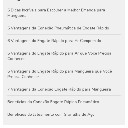
Engates Pneumáticos: Vantagens, Aplicações e Dicas para
6 Dicas Incríveis para Escolher a Melhor Emenda para
Escolher o Melhor Modelo
Mangueira
Guia Completo de Engates Pneumáticos: Benefícios, Usos e
6 Vantagens da Conexão Pneumática de Engate Rápido
Dicas de Manutenção
6 Vantagens do Engate Rápido para Ar Comprimido
6 Vantagens do Engate Rápido para Ar que Você Precisa
Conhecer
6 Vantagens do Engate Rápido para Mangueira que Você
Precisa Conhecer
7 Vantagens da Conexão Engate Rápido para Mangueira
Benefícios da Conexão Engate Rápido Pneumático
Benefícios do Jateamento com Granalha de Aço
Benefícios do Jateamento de Peças Industriais