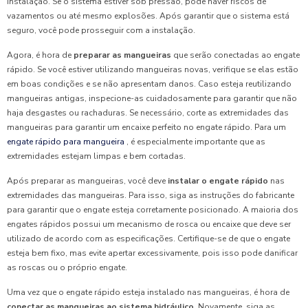
instalação. Se o sistema estiver sob pressão, pode haver riscos de
vazamentos ou até mesmo explosões. Após garantir que o sistema está
seguro, você pode prosseguir com a instalação.
Agora, é hora de
preparar as mangueiras
que serão conectadas ao engate
rápido. Se você estiver utilizando mangueiras novas, verifique se elas estão
em boas condições e se não apresentam danos. Caso esteja reutilizando
mangueiras antigas, inspecione-as cuidadosamente para garantir que não
haja desgastes ou rachaduras. Se necessário, corte as extremidades das
mangueiras para garantir um encaixe perfeito no engate rápido. Para um
engate rápido para mangueira
, é especialmente importante que as
extremidades estejam limpas e bem cortadas.
Após preparar as mangueiras, você deve
instalar o engate rápido
nas
extremidades das mangueiras. Para isso, siga as instruções do fabricante
para garantir que o engate esteja corretamente posicionado. A maioria dos
engates rápidos possui um mecanismo de rosca ou encaixe que deve ser
utilizado de acordo com as especificações. Certifique-se de que o engate
esteja bem fixo, mas evite apertar excessivamente, pois isso pode danificar
as roscas ou o próprio engate.
Uma vez que o engate rápido esteja instalado nas mangueiras, é hora de
conectar as mangueiras ao sistema hidráulico
. Novamente, siga as