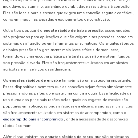
engates rápidos de pressão são feitos de materiais robustos, como aço
inoxidável ou alumínio, garantindo durabilidade e resistência à corrosão.
Eles são ideais para sistemas que exigem uma conexão segura e confiável,
como em máquinas pesadas e equipamentos de construção.
Outro tipo popular é o
engate rápido de baixa pressão
. Esses engates
são projetados para aplicações que não exigem altas pressões, como em
sistemas de irrigação ou em ferramentas pneumáticas. Os engates rápidos
de baixa pressão são geralmente mais leves e fáceis de manusear,
tornando-os uma escolha prática para tarefas que não envolvem fluidos
sob pressão elevada. Eles são frequentemente utilizados em ambientes
agrícolas e em serviços de jardinagem.
Os
engates rápidos de encaixe
também são uma categoria importante.
Esses dispositivos permitem que as conexões sejam feitas simplesmente
pressionando as partes do engate uma contra a outra. Essa facilidade de
uso é uma das principais razões pelas quais os engates de encaixe são
populares em aplicações onde a rapidez e a eficiência são essenciais. Eles
são frequentemente utilizados em sistemas de ar comprimido, como o
engate rápido para ar comprimido
, onde a necessidade de desconexão
rápida é comum.
Além disso, existem os
engates rápidos de rosca
, que são projetados