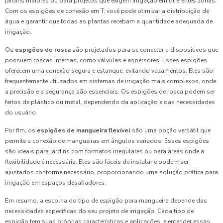
jardins maiores ou para projetos que exigem irrigação em diferentes zonas.
Com os espigões de conexão em T, você pode otimizar a distribuição de
água e garantir que todas as plantas recebam a quantidade adequada de
irrigação.
Os
espigões de rosca
são projetados para se conectar a dispositivos que
possuem roscas internas, como válvulas e aspersores. Esses espigões
oferecem uma conexão segura e estanque, evitando vazamentos. Eles são
frequentemente utilizados em sistemas de irrigação mais complexos, onde
a precisão e a segurança são essenciais. Os espigões de rosca podem ser
feitos de plástico ou metal, dependendo da aplicação e das necessidades
do usuário.
Por fim, os
espigões de mangueira flexível
são uma opção versátil que
permite a conexão de mangueiras em ângulos variados. Esses espigões
são ideais para jardins com formatos irregulares ou para áreas onde a
flexibilidade é necessária. Eles são fáceis de instalar e podem ser
ajustados conforme necessário, proporcionando uma solução prática para
irrigação em espaços desafiadores.
Em resumo, a escolha do tipo de espigão para mangueira depende das
necessidades específicas do seu projeto de irrigação. Cada tipo de
espigão tem suas próprias características e aplicações, e entender essas