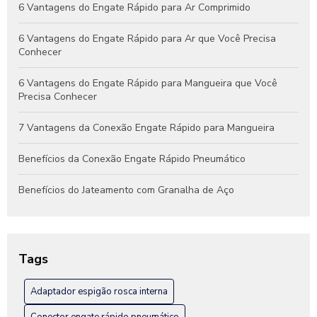
6 Vantagens do Engate Rápido para Ar Comprimido
6 Vantagens do Engate Rápido para Ar que Você Precisa
Conhecer
6 Vantagens do Engate Rápido para Mangueira que Você
Precisa Conhecer
7 Vantagens da Conexão Engate Rápido para Mangueira
Benefícios da Conexão Engate Rápido Pneumático
Benefícios do Jateamento com Granalha de Aço
Benefícios do Jateamento de Peças Industriais
Como Escolher a Conexão Hidráulica Niple Ideal para Seu
Tags
Projeto
Adaptador espigão rosca interna
Como Escolher a Melhor Conexão Engate Rápido em Inox
para Seu Projeto