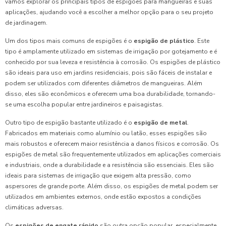
vamos explorar os principais tipos de espigões para mangueiras e suas
aplicações, ajudando você a escolher a melhor opção para o seu projeto
de jardinagem.
Um dos tipos mais comuns de espigões é o
espigão de plástico
. Este
tipo é amplamente utilizado em sistemas de irrigação por gotejamento e é
conhecido por sua leveza e resistência à corrosão. Os espigões de plástico
são ideais para uso em jardins residenciais, pois são fáceis de instalar e
podem ser utilizados com diferentes diâmetros de mangueiras. Além
disso, eles são econômicos e oferecem uma boa durabilidade, tornando-
se uma escolha popular entre jardineiros e paisagistas.
Outro tipo de espigão bastante utilizado é o
espigão de metal
.
Fabricados em materiais como alumínio ou latão, esses espigões são
mais robustos e oferecem maior resistência a danos físicos e corrosão. Os
espigões de metal são frequentemente utilizados em aplicações comerciais
e industriais, onde a durabilidade e a resistência são essenciais. Eles são
ideais para sistemas de irrigação que exigem alta pressão, como
aspersores de grande porte. Além disso, os espigões de metal podem ser
utilizados em ambientes externos, onde estão expostos a condições
climáticas adversas.
Os
espigões de engate rápido
são outra opção popular, especialmente