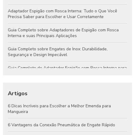
Adaptador Espigão com Rosca Interna: Tudo o Que Você
Precisa Saber para Escolher e Usar Corretamente
Guia Completo sobre Adaptadores de Espigão com Rosca
Interna e suas Principais Aplicações
Guia Completo sobre Engates de Inox: Durabilidade,
Segurança e Design Impecável
Guia Completo do Adaptador Espigão com Rosca Interna para
Aplicações Hidráulicas e Pneumáticas
Engates Rápidos Hidráulicos: Guia Completo para Sistemas
Eficientes e Confiáveis
Artigos
Engates Pneumáticos: Vantagens, Aplicações e Dicas para
6 Dicas Incríveis para Escolher a Melhor Emenda para
Escolher o Melhor Modelo
Mangueira
Guia Completo de Engates Pneumáticos: Benefícios, Usos e
6 Vantagens da Conexão Pneumática de Engate Rápido
Dicas de Manutenção