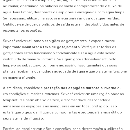
regularmente. Com o tempo, sujeira, algas e outros detritos podem se
acumular, obstruindo os orifícios de saída e comprometendo o fluxo de
água. Para limpar, desconecte os espigões e enxágue-os com água limpa.
Se necessário, utilize uma escova macia para remover qualquer resíduo.
Certifique-se de que os orifícios de saída estejam desobstruídos antes de
reconectar os espigões.
Se você estiver utilizando espigões de gotejamento, é especialmente
importante
monitorar a taxa de gotejamento
. Verifique se todos os
gotejadores estão funcionando corretamente e se a água está sendo
distribuída de maneira uniforme. Se algum gotejador estiver entupido,
limpe-o ou substitua-o conforme necessário. Isso garantirá que suas
plantas recebam a quantidade adequada de água e que o sistema funcione
de maneira eficiente.
Além disso, considere a
proteção dos espigões durante o inverno
ou
em condições climáticas extremas. Se você estiver em uma região onde as
temperaturas caem abaixo de zero, é recomendável desconectar e
armazenar os espigões e as mangueiras em um local protegido. Isso
evitará que o gelo danifique os componentes e prolongará a vida útil do
seu sistema de irrigação.
Por fim, ao escolher espigões e conexões, considere também a utilização