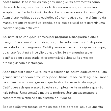
necessários
. Isso inclui os espigões, mangueiras, ferramentas como
chaves de fenda, tesouras de poda, fita veda-rosca e, se necessário,
adaptadores. Ter tudo à mão facilitará o processo e evitará interrupções.
Além disso, verifique se os espigões são compatíveis com o diâmetro da
mangueira que você está utilizando, pois isso é crucial para garantir uma
conexão segura e eficiente.
Ao instalar os espigões, comece por
preparar a mangueira
. Corte a
mangueira no comprimento desejado, utilizando uma tesoura de poda ou
um cortador de mangueiras. Certifique-se de que o corte seja reto e limpo,
pois isso facilitará a inserção do espigão. Se a mangueira estiver
danificada ou desgastada, é recomendável substituí-la antes de
prosseguir com a instalação.
Após preparar a mangueira, insira o espigão na extremidade cortada. Para
garantir uma conexão firme, você pode utilizar um pouco de água ou sabão
na extremidade da mangueira, o que facilitará a inserção do espigão.
Certifique-se de que o espigão esteja completamente inserido e que não
haja folgas. Uma conexão mal feita pode resultar em vazamentos e
comprometer a eficiência do sistema de irrigação.
Se o espigão tiver roscas, como os espigões de rosca, aplique uma fita