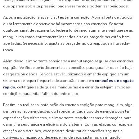
que operam sob alta pressão, onde vazamentos podem ser perigosos.
Após a instalação, é essencial
testar a conexão
. Abra a fonte de líquido
ou ar lentamente e observe se há vazamentos nas emendas. Se notar
qualquer sinal de vazamento, feche a fonte imediatamente e verifique se as
mangueiras estão corretamente inseridas e se as braçadeiras estão bem
apertadas. Se necessário, ajuste as braçadeiras ou reaplique a fita veda-
rosca.
Além disso, é importante considerar a
manutenção regular
das emendas
espigão. Verifique periodicamente as conexões para garantir que não haja
desgaste ou danos. Se você estiver utilizando a emenda espigão em um
sistema que requer frequente desconexão, como em
conexões de engate
rápido
, certifique-se de que as mangueiras e a emenda estejam em boas
condições para evitar falhas durante o uso.
Por fim, ao realizar a instalação da emenda espigão para mangueira, siga
sempre as recomendações do fabricante. Cada tipo de emenda pode ter
especificações diferentes, e é importante respeitar essas orientações para
garantir a segurança e a eficiência do sistema. Com as etapas corretas e a
atenção aos detalhes, você poderá desfrutar de conexões seguras e
duráveis, otimizando o desempenho de seus sistemas de irrigação,