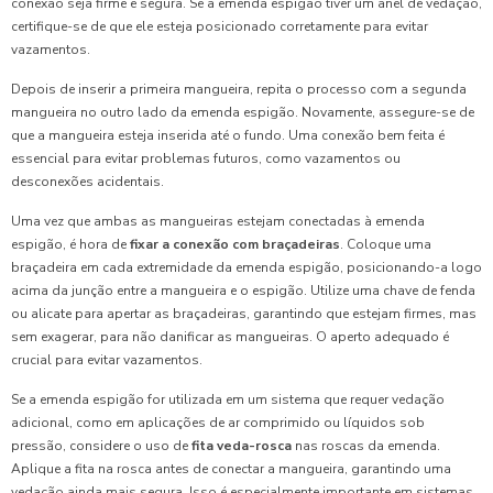
conexão seja firme e segura. Se a emenda espigão tiver um anel de vedação,
certifique-se de que ele esteja posicionado corretamente para evitar
vazamentos.
Depois de inserir a primeira mangueira, repita o processo com a segunda
mangueira no outro lado da emenda espigão. Novamente, assegure-se de
que a mangueira esteja inserida até o fundo. Uma conexão bem feita é
essencial para evitar problemas futuros, como vazamentos ou
desconexões acidentais.
Uma vez que ambas as mangueiras estejam conectadas à emenda
espigão, é hora de
fixar a conexão com braçadeiras
. Coloque uma
braçadeira em cada extremidade da emenda espigão, posicionando-a logo
acima da junção entre a mangueira e o espigão. Utilize uma chave de fenda
ou alicate para apertar as braçadeiras, garantindo que estejam firmes, mas
sem exagerar, para não danificar as mangueiras. O aperto adequado é
crucial para evitar vazamentos.
Se a emenda espigão for utilizada em um sistema que requer vedação
adicional, como em aplicações de ar comprimido ou líquidos sob
pressão, considere o uso de
fita veda-rosca
nas roscas da emenda.
Aplique a fita na rosca antes de conectar a mangueira, garantindo uma
vedação ainda mais segura. Isso é especialmente importante em sistemas