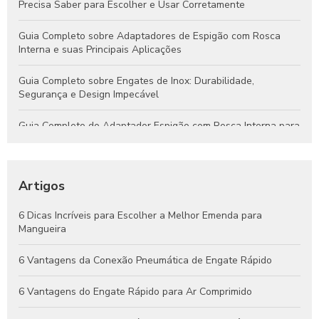
Precisa Saber para Escolher e Usar Corretamente
Guia Completo sobre Adaptadores de Espigão com Rosca
Interna e suas Principais Aplicações
Guia Completo sobre Engates de Inox: Durabilidade,
Segurança e Design Impecável
Guia Completo do Adaptador Espigão com Rosca Interna para
Aplicações Hidráulicas e Pneumáticas
Engates Rápidos Hidráulicos: Guia Completo para Sistemas
Eficientes e Confiáveis
Artigos
Engates Pneumáticos: Vantagens, Aplicações e Dicas para
6 Dicas Incríveis para Escolher a Melhor Emenda para
Escolher o Melhor Modelo
Mangueira
Guia Completo de Engates Pneumáticos: Benefícios, Usos e
6 Vantagens da Conexão Pneumática de Engate Rápido
Dicas de Manutenção
6 Vantagens do Engate Rápido para Ar Comprimido