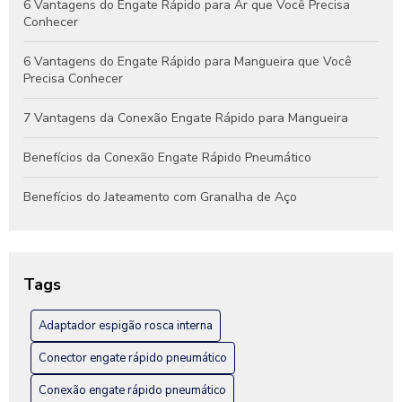
6 Vantagens do Engate Rápido para Ar que Você Precisa
Conhecer
6 Vantagens do Engate Rápido para Mangueira que Você
Precisa Conhecer
7 Vantagens da Conexão Engate Rápido para Mangueira
Benefícios da Conexão Engate Rápido Pneumático
Benefícios do Jateamento com Granalha de Aço
Benefícios do Jateamento de Peças Industriais
Como Escolher a Conexão Hidráulica Niple Ideal para Seu
Tags
Projeto
Adaptador espigão rosca interna
Como Escolher a Melhor Conexão Engate Rápido em Inox
para Seu Projeto
Conector engate rápido pneumático
Como escolher a melhor fábrica de engate rápido hidráulico
Conexão engate rápido pneumático