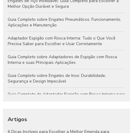
Engates de Aço Inoxidável: Guia Completo para Escolher a
Melhor Opção Durável e Segura
Guia Completo sobre Engates Pneumáticos: Funcionamento,
Aplicações e Manutenção
Adaptador Espigão com Rosca Interna: Tudo o Que Você
Precisa Saber para Escolher e Usar Corretamente
Guia Completo sobre Adaptadores de Espigão com Rosca
Interna e suas Principais Aplicações
Guia Completo sobre Engates de Inox: Durabilidade,
Segurança e Design Impecável
Guia Completo do Adaptador Espigão com Rosca Interna para
Aplicações Hidráulicas e Pneumáticas
Engates Rápidos Hidráulicos: Guia Completo para Sistemas
Eficientes e Confiáveis
Artigos
Engates Pneumáticos: Vantagens, Aplicações e Dicas para
6 Dicas Incríveis para Escolher a Melhor Emenda para