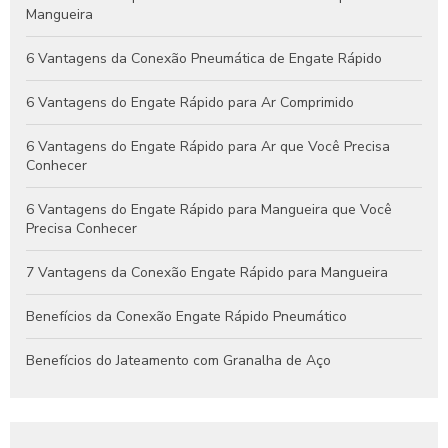
Escolher o Melhor Modelo
Mangueira
Guia Completo de Engates Pneumáticos: Benefícios, Usos e
6 Vantagens da Conexão Pneumática de Engate Rápido
Dicas de Manutenção
6 Vantagens do Engate Rápido para Ar Comprimido
6 Vantagens do Engate Rápido para Ar que Você Precisa
Conhecer
6 Vantagens do Engate Rápido para Mangueira que Você
Precisa Conhecer
7 Vantagens da Conexão Engate Rápido para Mangueira
Benefícios da Conexão Engate Rápido Pneumático
Benefícios do Jateamento com Granalha de Aço
Benefícios do Jateamento de Peças Industriais