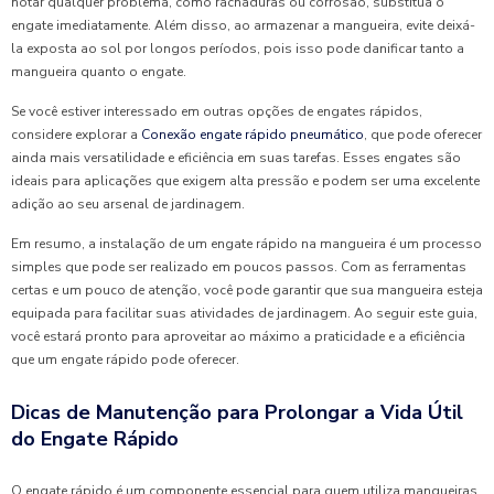
notar qualquer problema, como rachaduras ou corrosão, substitua o
engate imediatamente. Além disso, ao armazenar a mangueira, evite deixá-
la exposta ao sol por longos períodos, pois isso pode danificar tanto a
mangueira quanto o engate.
Se você estiver interessado em outras opções de engates rápidos,
considere explorar a
Conexão engate rápido pneumático
, que pode oferecer
ainda mais versatilidade e eficiência em suas tarefas. Esses engates são
ideais para aplicações que exigem alta pressão e podem ser uma excelente
adição ao seu arsenal de jardinagem.
Em resumo, a instalação de um engate rápido na mangueira é um processo
simples que pode ser realizado em poucos passos. Com as ferramentas
certas e um pouco de atenção, você pode garantir que sua mangueira esteja
equipada para facilitar suas atividades de jardinagem. Ao seguir este guia,
você estará pronto para aproveitar ao máximo a praticidade e a eficiência
que um engate rápido pode oferecer.
Dicas de Manutenção para Prolongar a Vida Útil
do Engate Rápido
O engate rápido é um componente essencial para quem utiliza mangueiras