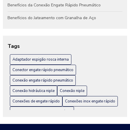
Benefícios da Conexão Engate Rápido Pneumático
Benefícios do Jateamento com Granalha de Aço
Benefícios do Jateamento de Peças Industriais
Como Escolher a Conexão Hidráulica Niple Ideal para Seu
Tags
Projeto
Adaptador espigão rosca interna
Como Escolher a Melhor Conexão Engate Rápido em Inox
para Seu Projeto
Conector engate rápido pneumático
Como escolher a melhor fábrica de engate rápido hidráulico
Conexão engate rápido pneumático
Conexão hidráulica niple
Conexão niple
Como Escolher Conexão Engate Rápido em Inox para Sua
Instalação
Conexões de engate rápido
Conexões inox engate rápido
Como Escolher Conexões Inox Engate Rápido para sua
Distribuidor de engate pneumático
Aplicação
Distribuidor de engate rápido
Como escolher o distribuidor de engate rápido ideal para