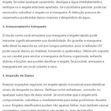
engate. Se notar qualquer vazamento, desligue a água imediatamente e
verifique se o engate está bem apertado. Se o problema persistir, pode ser
necessário substituir o engate ou a mangueira. A detecção precoce de
vazamentos pode evitar danos maiores e desperdício de água.
3. Armazenamento Adequado
O modo como você armazena sua mangueira e engate rápido pode
impactar significativamente sua durabilidade. Ao guardar a mangueira,
evite deixá-la exposta ao sol por longos períodos, pois a radiação UV
pode causar danos ao material, tornando-o quebradiço. Utilize um suporte
ou um carretel para enrolar a mangueira de forma organizada, evitando
dobras e torções que podem danificar o engate. Se possível, armazene a
mangueira em um local coberto e seco.
4. Inspeção de Danos
Realizar inspeções regulares no engate rápido é essencial para identificar
sinais de desgaste ou danos. Verifique se há rachaduras, corrosão ou
qualquer outro tipo de dano visível. Se você notar que o engate está
comprometido, substitua-o imediatamente para evitar problemas durante
o uso. Engates danificados podem não apenas falhar, mas também causar
vazamentos que podem danificar seu jardim ou área de trabalho.