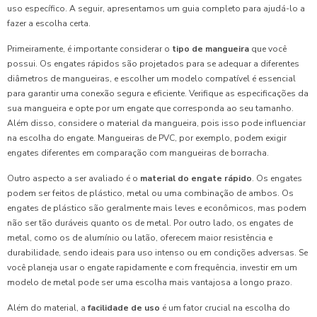
uso específico. A seguir, apresentamos um guia completo para ajudá-lo a
fazer a escolha certa.
Primeiramente, é importante considerar o
tipo de mangueira
que você
possui. Os engates rápidos são projetados para se adequar a diferentes
diâmetros de mangueiras, e escolher um modelo compatível é essencial
para garantir uma conexão segura e eficiente. Verifique as especificações da
sua mangueira e opte por um engate que corresponda ao seu tamanho.
Além disso, considere o material da mangueira, pois isso pode influenciar
na escolha do engate. Mangueiras de PVC, por exemplo, podem exigir
engates diferentes em comparação com mangueiras de borracha.
Outro aspecto a ser avaliado é o
material do engate rápido
. Os engates
podem ser feitos de plástico, metal ou uma combinação de ambos. Os
engates de plástico são geralmente mais leves e econômicos, mas podem
não ser tão duráveis quanto os de metal. Por outro lado, os engates de
metal, como os de alumínio ou latão, oferecem maior resistência e
durabilidade, sendo ideais para uso intenso ou em condições adversas. Se
você planeja usar o engate rapidamente e com frequência, investir em um
modelo de metal pode ser uma escolha mais vantajosa a longo prazo.
Além do material, a
facilidade de uso
é um fator crucial na escolha do