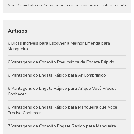
Guia Completo do Adaptador Espigão com Rosca Interna para
Aplicações Hidráulicas e Pneumáticas
Engates Rápidos Hidráulicos: Guia Completo para Sistemas
Eficientes e Confiáveis
Artigos
Engates Pneumáticos: Vantagens, Aplicações e Dicas para
6 Dicas Incríveis para Escolher a Melhor Emenda para
Escolher o Melhor Modelo
Mangueira
Guia Completo de Engates Pneumáticos: Benefícios, Usos e
6 Vantagens da Conexão Pneumática de Engate Rápido
Dicas de Manutenção
6 Vantagens do Engate Rápido para Ar Comprimido
6 Vantagens do Engate Rápido para Ar que Você Precisa
Conhecer
6 Vantagens do Engate Rápido para Mangueira que Você
Precisa Conhecer
7 Vantagens da Conexão Engate Rápido para Mangueira