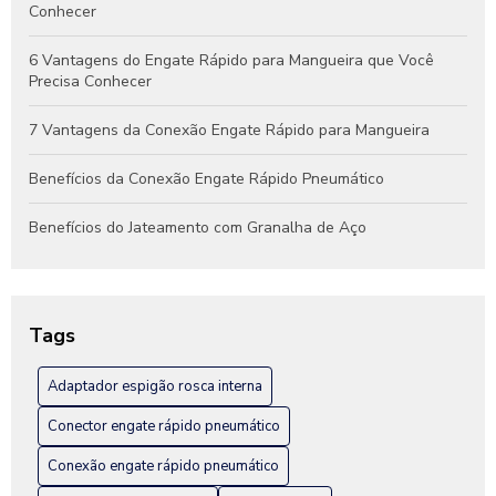
Conhecer
6 Vantagens do Engate Rápido para Mangueira que Você
Precisa Conhecer
7 Vantagens da Conexão Engate Rápido para Mangueira
Benefícios da Conexão Engate Rápido Pneumático
Benefícios do Jateamento com Granalha de Aço
Benefícios do Jateamento de Peças Industriais
Como Escolher a Conexão Hidráulica Niple Ideal para Seu
Tags
Projeto
Adaptador espigão rosca interna
Como Escolher a Melhor Conexão Engate Rápido em Inox
para Seu Projeto
Conector engate rápido pneumático
Como escolher a melhor fábrica de engate rápido hidráulico
Conexão engate rápido pneumático