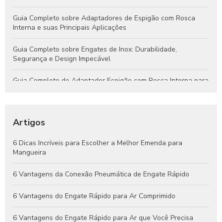
Guia Completo sobre Adaptadores de Espigão com Rosca
Interna e suas Principais Aplicações
Guia Completo sobre Engates de Inox: Durabilidade,
Segurança e Design Impecável
Guia Completo do Adaptador Espigão com Rosca Interna para
Aplicações Hidráulicas e Pneumáticas
Engates Rápidos Hidráulicos: Guia Completo para Sistemas
Eficientes e Confiáveis
Artigos
Engates Pneumáticos: Vantagens, Aplicações e Dicas para
6 Dicas Incríveis para Escolher a Melhor Emenda para
Escolher o Melhor Modelo
Mangueira
Guia Completo de Engates Pneumáticos: Benefícios, Usos e
6 Vantagens da Conexão Pneumática de Engate Rápido
Dicas de Manutenção
6 Vantagens do Engate Rápido para Ar Comprimido
6 Vantagens do Engate Rápido para Ar que Você Precisa