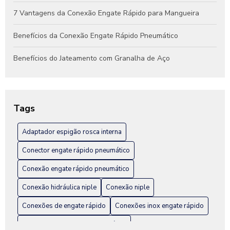
7 Vantagens da Conexão Engate Rápido para Mangueira
Benefícios da Conexão Engate Rápido Pneumático
Benefícios do Jateamento com Granalha de Aço
Benefícios do Jateamento de Peças Industriais
Como Escolher a Conexão Hidráulica Niple Ideal para Seu
Tags
Projeto
Adaptador espigão rosca interna
Como Escolher a Melhor Conexão Engate Rápido em Inox
para Seu Projeto
Conector engate rápido pneumático
Como escolher a melhor fábrica de engate rápido hidráulico
Conexão engate rápido pneumático
Conexão hidráulica niple
Conexão niple
Como Escolher Conexão Engate Rápido em Inox para Sua
Instalação
Conexões de engate rápido
Conexões inox engate rápido
Como Escolher Conexões Inox Engate Rápido para sua
Distribuidor de engate pneumático