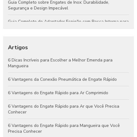
Guia Completo sobre Engates de Inox: Durabilidade,
Segurança e Design Impecável
Guia Completo do Adaptador Espigão com Rosca Interna para
Aplicações Hidráulicas e Pneumáticas
Engates Rápidos Hidráulicos: Guia Completo para Sistemas
Eficientes e Confiáveis
Artigos
Engates Pneumáticos: Vantagens, Aplicações e Dicas para
6 Dicas Incríveis para Escolher a Melhor Emenda para
Escolher o Melhor Modelo
Mangueira
Guia Completo de Engates Pneumáticos: Benefícios, Usos e
6 Vantagens da Conexão Pneumática de Engate Rápido
Dicas de Manutenção
6 Vantagens do Engate Rápido para Ar Comprimido
6 Vantagens do Engate Rápido para Ar que Você Precisa
Conhecer
6 Vantagens do Engate Rápido para Mangueira que Você
Precisa Conhecer