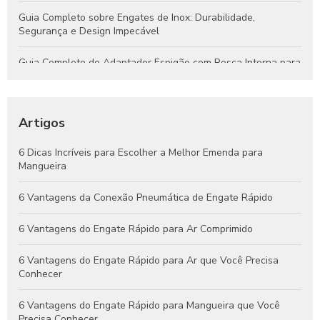
Guia Completo sobre Engates de Inox: Durabilidade,
Segurança e Design Impecável
Guia Completo do Adaptador Espigão com Rosca Interna para
Aplicações Hidráulicas e Pneumáticas
Engates Rápidos Hidráulicos: Guia Completo para Sistemas
Eficientes e Confiáveis
Artigos
Engates Pneumáticos: Vantagens, Aplicações e Dicas para
6 Dicas Incríveis para Escolher a Melhor Emenda para
Escolher o Melhor Modelo
Mangueira
Guia Completo de Engates Pneumáticos: Benefícios, Usos e
6 Vantagens da Conexão Pneumática de Engate Rápido
Dicas de Manutenção
6 Vantagens do Engate Rápido para Ar Comprimido
6 Vantagens do Engate Rápido para Ar que Você Precisa
Conhecer
6 Vantagens do Engate Rápido para Mangueira que Você
Precisa Conhecer