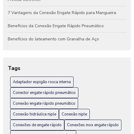
7 Vantagens da Conexão Engate Rápido para Mangueira
Benefícios da Conexão Engate Rápido Pneumático
Benefícios do Jateamento com Granalha de Aço
Benefícios do Jateamento de Peças Industriais
Como Escolher a Conexão Hidráulica Niple Ideal para Seu
Tags
Projeto
Adaptador espigão rosca interna
Como Escolher a Melhor Conexão Engate Rápido em Inox
para Seu Projeto
Conector engate rápido pneumático
Como escolher a melhor fábrica de engate rápido hidráulico
Conexão engate rápido pneumático
Conexão hidráulica niple
Conexão niple
Como Escolher Conexão Engate Rápido em Inox para Sua
Instalação
Conexões de engate rápido
Conexões inox engate rápido