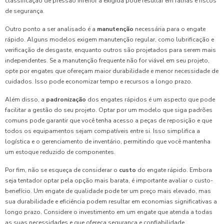
classificação de pressão inferior à exigida pode resultar em falhas e riscos
de segurança.
Outro ponto a ser analisado é a
manutenção
necessária para o engate
rápido. Alguns modelos exigem manutenção regular, como lubrificação e
verificação de desgaste, enquanto outros são projetados para serem mais
independentes. Se a manutenção frequente não for viável em seu projeto,
opte por engates que ofereçam maior durabilidade e menor necessidade de
cuidados. Isso pode economizar tempo e recursos a longo prazo.
Além disso, a
padronização
dos engates rápidos é um aspecto que pode
facilitar a gestão do seu projeto. Optar por um modelo que siga padrões
comuns pode garantir que você tenha acesso a peças de reposição e que
todos os equipamentos sejam compatíveis entre si. Isso simplifica a
logística e o gerenciamento de inventário, permitindo que você mantenha
um estoque reduzido de componentes.
Por fim, não se esqueça de considerar o
custo
do engate rápido. Embora
seja tentador optar pela opção mais barata, é importante avaliar o custo-
benefício. Um engate de qualidade pode ter um preço mais elevado, mas
sua durabilidade e eficiência podem resultar em economias significativas a
longo prazo. Considere o investimento em um engate que atenda a todas
as suas necessidades e que ofereça segurança e confiabilidade.